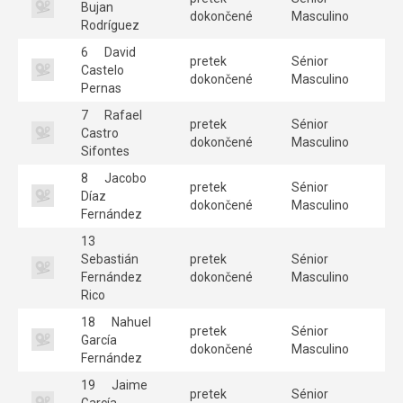
Bujan
dokončené
Masculino
Rodríguez
6
David
pretek
Sénior
Castelo
dokončené
Masculino
Pernas
7
Rafael
pretek
Sénior
Castro
dokončené
Masculino
Sifontes
8
Jacobo
pretek
Sénior
Díaz
dokončené
Masculino
Fernández
13
Sebastián
pretek
Sénior
Fernández
dokončené
Masculino
Rico
18
Nahuel
pretek
Sénior
García
dokončené
Masculino
Fernández
19
Jaime
pretek
Sénior
García