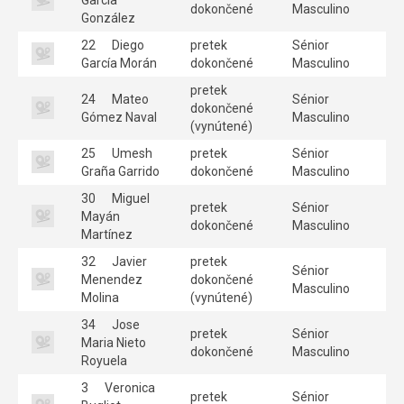
dokončené
Masculino
González
22
Diego
pretek
Sénior
García Morán
dokončené
Masculino
pretek
24
Mateo
Sénior
dokončené
Gómez Naval
Masculino
(vynútené)
25
Umesh
pretek
Sénior
Graña Garrido
dokončené
Masculino
30
Miguel
pretek
Sénior
Mayán
dokončené
Masculino
Martínez
32
Javier
pretek
Sénior
Menendez
dokončené
Masculino
Molina
(vynútené)
34
Jose
pretek
Sénior
Maria Nieto
dokončené
Masculino
Royuela
3
Veronica
pretek
Sénior