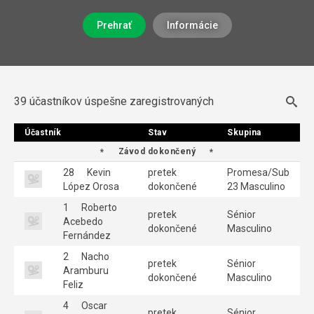
Prehrať
Informácie
39 účastníkov úspešne zaregistrovaných
Účastník
Účastník
Stav
Stav
Skupina
Skupina
Závod dokončený
28
Kevin
pretek
Promesa/Sub
López Orosa
dokončené
23 Masculino
1
Roberto
pretek
Sénior
Acebedo
dokončené
Masculino
Fernández
2
Nacho
pretek
Sénior
Aramburu
dokončené
Masculino
Feliz
4
Oscar
pretek
Sénior