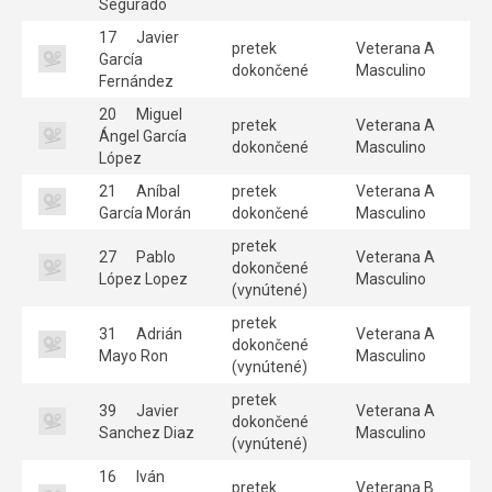
Segurado
17
Javier
pretek
Veterana A
García
dokončené
Masculino
Fernández
20
Miguel
pretek
Veterana A
Ángel García
dokončené
Masculino
López
21
Aníbal
pretek
Veterana A
García Morán
dokončené
Masculino
pretek
27
Pablo
Veterana A
dokončené
López Lopez
Masculino
(vynútené)
pretek
31
Adrián
Veterana A
dokončené
Mayo Ron
Masculino
(vynútené)
pretek
39
Javier
Veterana A
dokončené
Sanchez Diaz
Masculino
(vynútené)
16
Iván
pretek
Veterana B