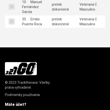
10
Manuel
pretek
Veterana C
Fernández
dokončené
Masculino
García
35
Emilio
pretek
Veterana C
Puente Roca
dokončené
Masculino
© 2023
Tracktherace
.
Všetky
práva vyhradené.
Podmienky používania
Máte účet?