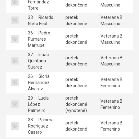
Fernández
dokončené
Masculino
Torre
33
Ricardo
pretek
Veterana B
Nieto Feal
dokončené
Masculino
36
Pedro
pretek
Veterana B
Pumares
dokončené
Masculino
Marrube
37
Isaac
pretek
Veterana B
Quintana
dokončené
Masculino
Suarez
26
Gloria
pretek
Veterana B
Hernández
dokončené
Femenino
Álvarez
29
Lucía
pretek
Veterana B
López
dokončené
Femenino
Palmeiro
(vynútené)
38
Paloma
pretek
Veterana B
Rodríguez
dokončené
Femenino
Casero