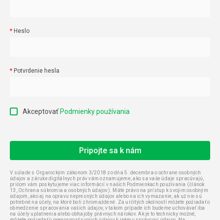
Heslo
Potvrdenie hesla
Akceptovať
Podmienky používania
V súlade s Organickým zákonom 3/2018 zo dňa 5. decembra o ochrane osobných
údajov a záruke digitálnych práv vám oznamujeme, ako sa vaše údaje spracúvajú,
pričom vám poskytujeme viac informácií v našich Podmienkach používania (článok
13, Ochrana súkromia a osobných údajov). Máte právo na prístup k svojim osobným
údajom, ako aj na opravu nepresných údajov alebo na ich vymazanie, ak už nie sú
potrebné na účely, na ktoré boli zhromaždené. Za určitých okolností môžete požiadať o
obmedzenie spracovania vašich údajov, v takom prípade ich budeme uchovávať iba
na účely uplatnenia alebo obhajoby právnych nárokov. Ak je to technicky možné,
môžete požiadať o prenosnosť svojich údajov k inému správcovi údajov. Na