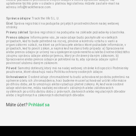
uplatnenie týchto práv v súlade s platnou legislatívou môžete zaslať e-mail na
adresu
info@tracktherace.com
.
Správca údajov
: Track the life S.L.U.
Účel
: Správa registrácií na podujatia prijatých prostredníctvom našej webovej
stránky.
Právny základ
: Správa registrácií na podujatia na základe požiadavky účastníka.
Prenos údajov
: Informujeme vás, že vaše údaje budú poskytnuté vo všetkých
prípadoch, keď to bude potrebné na rozvoj, plnenie a kontrolu vzťahu s vami a
organizátormi súťaží, na ktoré sa prihlasujete alebo o ktoré požiadate informácie, v
prípadoch, keď to povolí zákon, a najmä keď nastanú tieto prípady: a) Spracovanie
alebo prenos údajov je určený na uspokojenie oprávneného a/alebo životne dôležitého
záujmu správcu údajov alebo príjemcu, ktorý je chránený daným zákonom; b)
Spracovanie alebo prenos údajov je potrebné na to, aby správca údajov splnil
povinnosť uloženú daným zákonom.
Pôvod
: Samotný dotknutý, ktorý má na našej webovej stránke k dispozícii Podmienky
používania, ktoré obsahujú našu Politiku ochrany osobných údajov.
Uchovávanie
: Osobné údaje zhromaždené tu budú uchovávané po dobu potrebnú na
splnenie účelu ich zhromaždenia, hoci budeme musieť uchovávať určité informácie
po dlhšiu dobu, ak to umožňujú alebo vyžadujú platné zákony. Aj keď vaše osobné
údaje odstránime, môžu naďalej existovať v záložných alebo zálohovacích
systémoch po určitú ďalšiu dobu z právnych, daňových alebo regulačných dôvodov
alebo z legitímnych a zákonných obchodných dôvodov.
Máte účet?
Prihlásiť sa