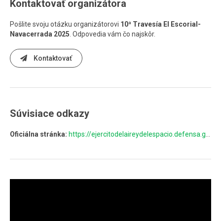
Kontaktovať organizátora
Pošlite svoju otázku organizátorovi
10ª Travesía El Escorial-
Navacerrada 2025
. Odpovedia vám čo najskôr.
Kontaktovať
Súvisiace odkazy
Oficiálna stránka:
https://ejercitodelaireydelespacio.defensa.gob.es/EA/travesiaelescorialnavacerrada/