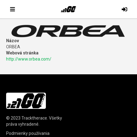
Názov
ORBEA
Webová stránka
http://www.orbea.com/
© 2023
Tracktherace
.
Všetky
práva vyhradené.
Podmienky používania