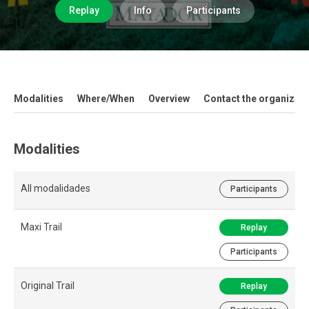
Replay
Info
Participants
Modalities
Where/When
Overview
Contact the organizati
Modalities
All modalidades
Participants
Maxi Trail
Replay
Participants
Original Trail
Replay