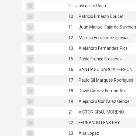
9
Javi de La Rosa
10
Patricio Ernesto Doucet
11
Juan Manuel Fajardo Sarmien
12
Marcos Fernández Iglesias
13
Alejandro Fernández Ríos
15
Pablo Franco Freijanes
16
SANTIAGO GARCÍA FERRÓN
17
Paulo Gil Marques Rodrigues
18
David Gómez Fernández
19
Alejandro Gonzalez Gende
21
VICTOR GRAU MORENO
22
FERNANDO LENS REY
23
Ana Lopez