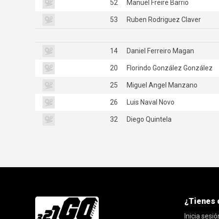
52
Manuel Freire Barrio
53
Ruben Rodriguez Claver
14
Daniel Ferreiro Magan
20
Florindo González González
25
Miguel Angel Manzano
26
Luis Naval Novo
32
Diego Quintela
¿Tienes 
Inicia sesió