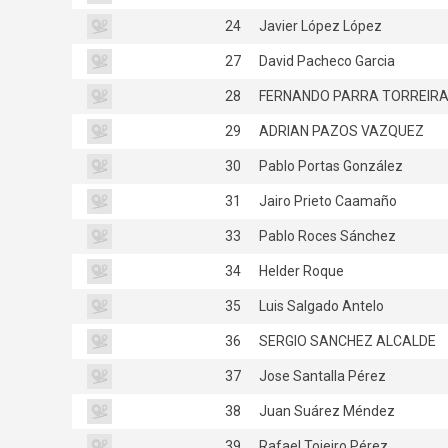
24
Javier López López
27
David Pacheco Garcia
28
FERNANDO PARRA TORREIR
29
ADRIAN PAZOS VAZQUEZ
30
Pablo Portas González
31
Jairo Prieto Caamaño
33
Pablo Roces Sánchez
34
Helder Roque
35
Luis Salgado Antelo
36
SERGIO SANCHEZ ALCALDE
37
Jose Santalla Pérez
38
Juan Suárez Méndez
39
Rafael Tojeiro Pérez