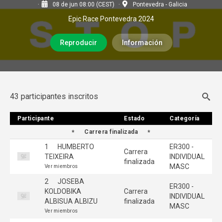
08 de jun 08:00 (CEST)
Pontevedra - Galicia
Epic Race Pontevedra 2024
Reproducir
Información
43 participantes inscritos
Participante
Participante
Estado
Estado
Categoría
Categoría
Carrera finalizada
1
HUMBERTO
ER300 -
Carrera
TEIXEIRA
INDIVIDUAL
finalizada
MASC
Ver miembros
2
JOSEBA
ER300 -
KOLDOBIKA
Carrera
INDIVIDUAL
ALBISUA ALBIZU
finalizada
MASC
Ver miembros