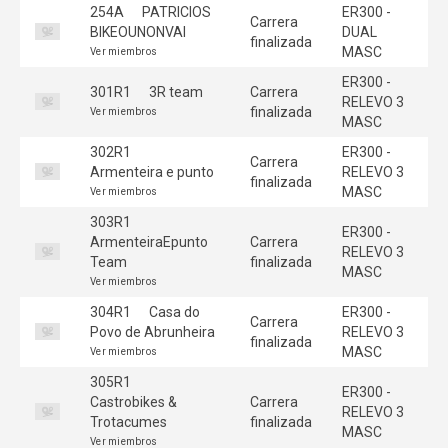
254A
PATRICIOS
ER300 -
Carrera
BIKEOUNONVAI
DUAL
finalizada
MASC
Ver miembros
ER300 -
301R1
3R team
Carrera
RELEVO 3
finalizada
Ver miembros
MASC
302R1
ER300 -
Carrera
Armenteira e punto
RELEVO 3
finalizada
MASC
Ver miembros
303R1
ER300 -
ArmenteiraEpunto
Carrera
RELEVO 3
Team
finalizada
MASC
Ver miembros
304R1
Casa do
ER300 -
Carrera
Povo de Abrunheira
RELEVO 3
finalizada
MASC
Ver miembros
305R1
ER300 -
Castrobikes &
Carrera
RELEVO 3
Trotacumes
finalizada
MASC
Ver miembros