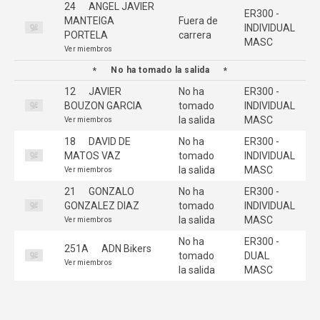
24
ANGEL JAVIER
ER300 -
MANTEIGA
Fuera de
INDIVIDUAL
PORTELA
carrera
MASC
Ver miembros
No ha tomado la salida
12
JAVIER
No ha
ER300 -
BOUZON GARCIA
tomado
INDIVIDUAL
la salida
MASC
Ver miembros
18
DAVID DE
No ha
ER300 -
MATOS VAZ
tomado
INDIVIDUAL
la salida
MASC
Ver miembros
21
GONZALO
No ha
ER300 -
GONZALEZ DIAZ
tomado
INDIVIDUAL
la salida
MASC
Ver miembros
No ha
ER300 -
251A
ADN Bikers
tomado
DUAL
Ver miembros
la salida
MASC