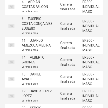
4
ADRIAN
ER300 -
Carrera
COSTAS FALCON
INDIVIDUAL
finalizada
MASC
Ver miembros
6
EUSEBIO
ER300 -
COSTA GONÇALVES
Carrera
INDIVIDUAL
EUSEBIO
finalizada
MASC
Ver miembros
11
JUANJO
ER300 -
Carrera
AMEZCUA MEDINA
INDIVIDUAL
finalizada
MASC
Ver miembros
14
ALBERTO
ER300 -
Carrera
BRIONES
INDIVIDUAL
finalizada
MASC
Ver miembros
15
DANIEL
ER300 -
Carrera
AVALLE
INDIVIDUAL
finalizada
MASC
Ver miembros
17
JAVIER LOPEZ
ER300 -
Carrera
LOPEZ
INDIVIDUAL
finalizada
MASC
Ver miembros
20
SERGIO
ER300 -