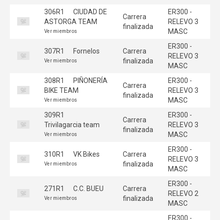
306R1
CIUDAD DE
ER300 -
Carrera
ASTORGA TEAM
RELEVO 3
finalizada
MASC
Ver miembros
ER300 -
307R1
Fornelos
Carrera
RELEVO 3
finalizada
Ver miembros
MASC
308R1
PIÑONERÍA
ER300 -
Carrera
BIKE TEAM
RELEVO 3
finalizada
MASC
Ver miembros
309R1
ER300 -
Carrera
Trivilagarcia team
RELEVO 3
finalizada
MASC
Ver miembros
ER300 -
310R1
VK Bikes
Carrera
RELEVO 3
finalizada
Ver miembros
MASC
ER300 -
271R1
C.C. BUEU
Carrera
RELEVO 2
finalizada
Ver miembros
MASC
ER300 -