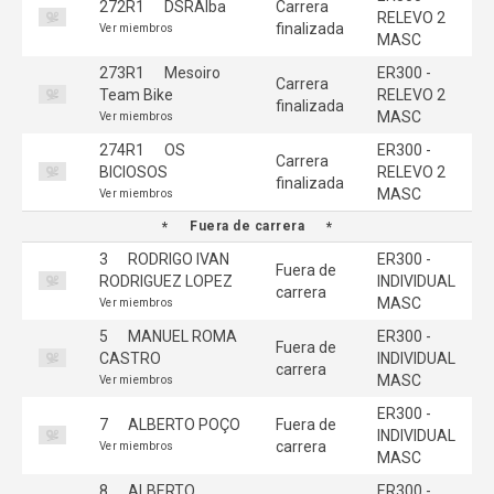
272R1
DSRAlba
Carrera
RELEVO 2
finalizada
Ver miembros
MASC
273R1
Mesoiro
ER300 -
Carrera
Team Bike
RELEVO 2
finalizada
MASC
Ver miembros
274R1
OS
ER300 -
Carrera
BICIOSOS
RELEVO 2
finalizada
MASC
Ver miembros
Fuera de carrera
3
RODRIGO IVAN
ER300 -
Fuera de
RODRIGUEZ LOPEZ
INDIVIDUAL
carrera
MASC
Ver miembros
5
MANUEL ROMA
ER300 -
Fuera de
CASTRO
INDIVIDUAL
carrera
MASC
Ver miembros
ER300 -
7
ALBERTO POÇO
Fuera de
INDIVIDUAL
carrera
Ver miembros
MASC
8
ALBERTO
ER300 -