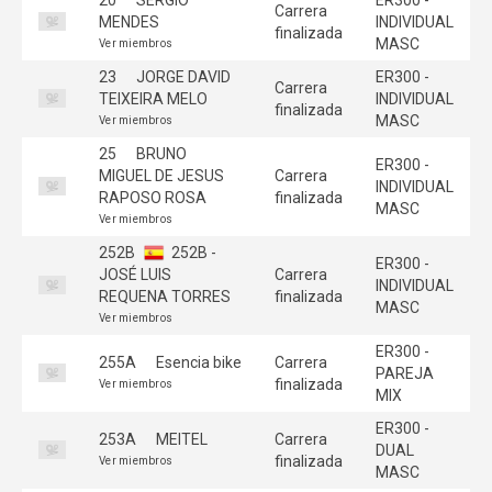
Carrera
MENDES
INDIVIDUAL
finalizada
MASC
Ver miembros
23
JORGE DAVID
ER300 -
Carrera
TEIXEIRA MELO
INDIVIDUAL
finalizada
MASC
Ver miembros
25
BRUNO
ER300 -
MIGUEL DE JESUS
Carrera
INDIVIDUAL
RAPOSO ROSA
finalizada
MASC
Ver miembros
252B
252B -
ER300 -
JOSÉ LUIS
Carrera
INDIVIDUAL
REQUENA TORRES
finalizada
MASC
Ver miembros
ER300 -
255A
Esencia bike
Carrera
PAREJA
finalizada
Ver miembros
MIX
ER300 -
253A
MEITEL
Carrera
DUAL
finalizada
Ver miembros
MASC