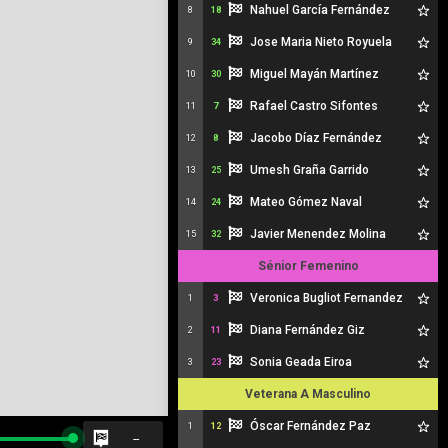
Nahuel García Fernández
8
18
Jose Maria Nieto Royuela
9
34
Miguel Mayán Martínez
10
30
Rafael Castro Sifontes
11
7
Jacobo Díaz Fernández
12
8
Umesh Graña Garrido
13
25
Mateo Gómez Naval
14
24
Javier Menendez Molina
15
32
Sénior Femenino
Veronica Bugliot Fernandez
1
3
Diana Fernández Giz
2
11
Sonia Geada Eiroa
3
23
Veterana A Masculino
Óscar Fernández Paz
1
12
--