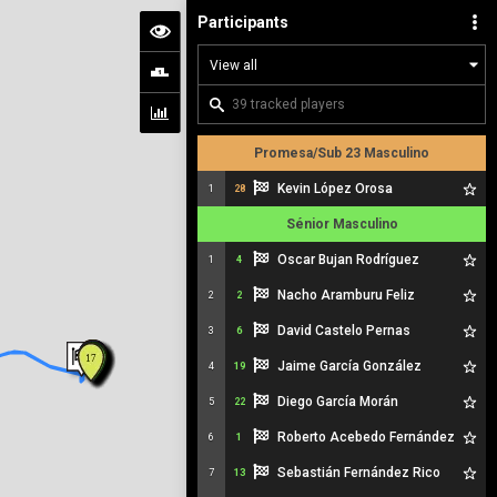
Participants
Promesa/Sub 23 Masculino
Kevin López Orosa
1
28
Sénior Masculino
Oscar Bujan Rodríguez
1
4
Nacho Aramburu Feliz
2
2
David Castelo Pernas
3
6
Jaime García González
4
19
Diego García Morán
5
22
Roberto Acebedo Fernández
6
1
Sebastián Fernández Rico
7
13